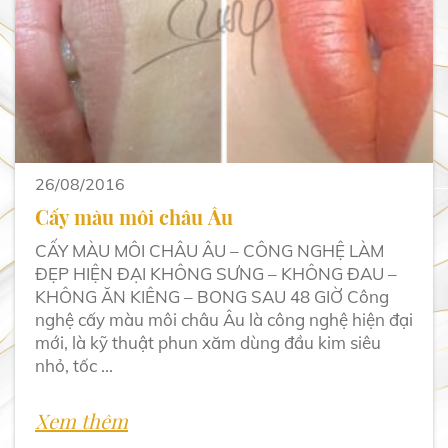
26/08/2016
Cấy màu môi châu Âu
CẤY MÀU MÔI CHÂU ÂU – CÔNG NGHỆ LÀM
ĐẸP HIỆN ĐẠI KHÔNG SƯNG – KHÔNG ĐAU –
KHÔNG ĂN KIÊNG – BONG SAU 48 GIỜ Công
nghệ cấy màu môi châu Âu là công nghệ hiện đại
mới, là kỹ thuật phun xăm dùng đầu kim siêu
nhỏ, tốc ...
Xem thêm