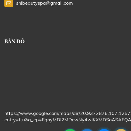
shibeautyspa@gmail.com
BẢN ĐỒ
https://www.google.com/maps/dir/20.9372876,107
entry=ttu&g_ep=EgoyMDI2MDcwNy4wIKXMDSoASAF