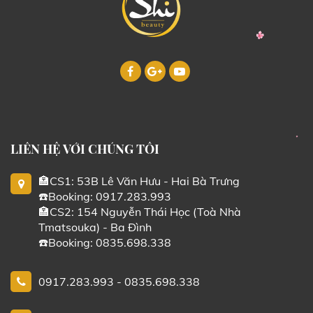
LIÊN HỆ VỚI CHÚNG TÔI
🏣CS1: 53B Lê Văn Hưu - Hai Bà Trưng
☎️Booking: 0917.283.993
🏣CS2: 154 Nguyễn Thái Học (Toà Nhà
Tmatsouka) - Ba Đình
☎️Booking: 0835.698.338
0917.283.993 - 0835.698.338