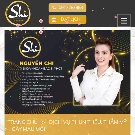
0917283993
ĐẶT LỊCH
TRANG CHỦ
>
DỊCH VỤ PHUN THÊU, THẨM MỸ
>
CẤY MÀU MÔI