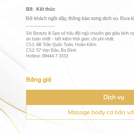
B8: Kết thúc
Đỡ khách ngồi dậy, thông báo xong dịch vụ. Đưa kh
~~~~~~~~~~~~
Shi Beauty & Spa sở hữu đội ngũ chuyên gia giàu kinh 
an toàn nhất – tiết kiệm thời gian, chi phí nhất.
CS1: 6B Trần Quốc Toản, Hoàn Kiếm
CS2: 57 Vạn Bảo, Ba Đình
Hotline: 09444 7 3333
Bảng giá
Dịch vụ
Masage body cơ bản vớ