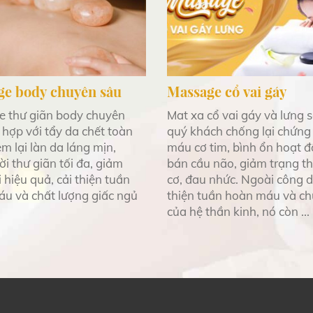
ge body chuyên sâu
Massage cổ vai gáy
 thư giãn body chuyên
Mat xa cổ vai gáy và lưng s
 hợp với tẩy da chết toàn
quý khách chống lại chứng
m lại làn da láng mịn,
máu cơ tim, bình ổn hoạt 
ời thư giãn tối đa, giảm
bán cầu não, giảm trạng th
 hiệu quả, cải thiện tuần
cơ, đau nhức. Ngoài công d
u và chất lượng giấc ngủ
thiện tuần hoàn máu và c
của hệ thần kinh, nó còn ...