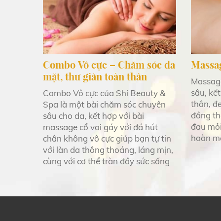
Combo Vô cực – Chăm sóc da
Massa
mặt, thư giãn toàn thân
Massage
sâu, kết
Combo Vô cực của Shi Beauty &
thân, đe
Spa là một bài chăm sóc chuyên
đồng th
sâu cho da, kết hợp với bài
đau mỏi
massage cổ vai gáy với đá hút
hoàn má
chân không vô cực giúp bạn tự tin
với làn da thông thoáng, láng mịn,
cùng với cơ thể tràn đầy sức sống