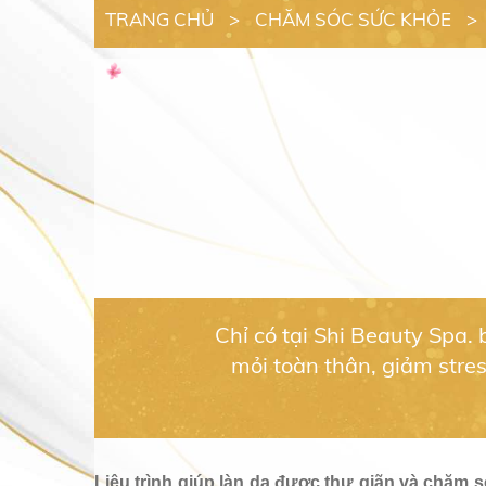
TRANG CHỦ
>
CHĂM SÓC SỨC KHỎE
>
Chỉ có tại Shi Beauty Spa.
mỏi toàn thân, giảm stre
Liệu trình giúp làn da được thư giãn và chăm