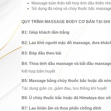
Massage toàn thân kết hợp tinh dầu thiên n
Sử dụng đá nóng và chùy thuốc bắc massage 
QUY TRÌNH MASSAGE BODY CƠ BẢN TẠI SHI 
B1: Giúp khách tắm trắng
B2: Lau khô người mặc đồ massage, đưa khác
B3: Bóp đầu theo bài
B4: Thoa tinh dầu massage và bắt đầu massag
Kết hợp bấm huyệt
B5: Massage bằng chùy thuốc bắc hoặc đá nó
Tác dụng giãn cơ, giảm đau, lưu thông khí huyết
B6: Ủ chùy thuốc bắc hoặc đá Himalaya dọc số
B7: Lau khăn ấm và thoa phấn chống dính