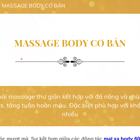
MASSAGE BODY CƠ BẢN
MASSAGE BODY CƠ BẢN
 bài massage thư giãn kết hợp với đá nóng và ch
ss, tăng tuần hoàn máu. Đặc biệt phù hợp với khá
nhiều
 sóc mượt mà. Sự kết hợp giữa các động tác
mat xa body 60