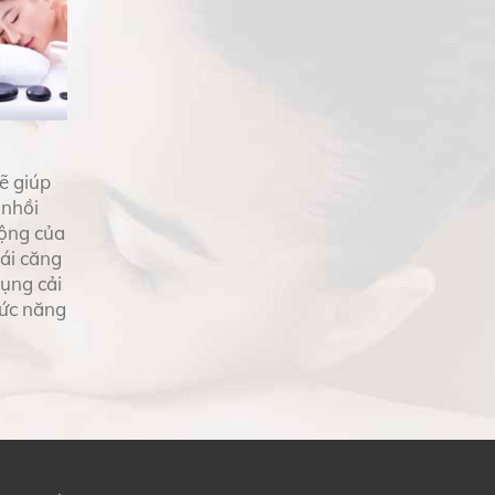
ẽ giúp
 nhồi
động của
ái căng
ụng cải
hức năng