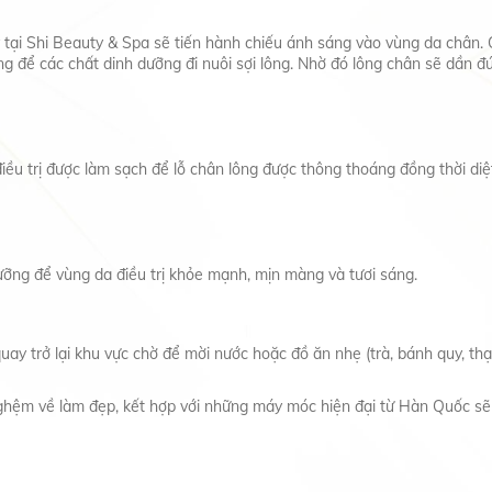
 tại Shi Beauty & Spa sẽ tiến hành chiếu ánh sáng vào vùng da chân
 để các chất dinh dưỡng đi nuôi sợi lông. Nhờ đó lông chân sẽ dần đứt
điều trị được làm sạch để lỗ chân lông được thông thoáng đồng thời diệ
ưỡng để vùng da điều trị khỏe mạnh, mịn màng và tươi sáng.
ay trở lại khu vực chờ để mời nước hoặc đồ ăn nhẹ (trà, bánh quy, thạ
nghệm về làm đẹp, kết hợp với những máy móc hiện đại từ Hàn Quốc sẽ