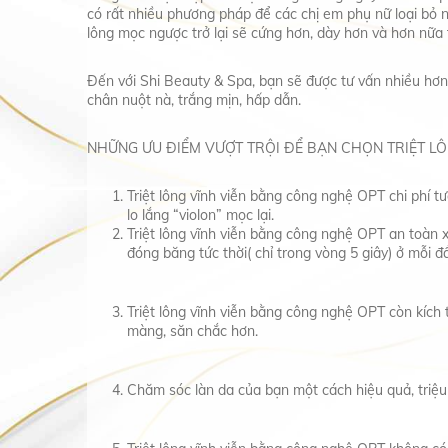
có rất nhiều phương pháp để các chị em phụ nữ loại bỏ 
lông mọc ngược trở lại sẽ cứng hơn, dày hơn và hơn nữa t
Đến với Shi Beauty & Spa, bạn sẽ được tư vấn nhiều hơn n
chân nuột nà, trắng mịn, hấp dẫn.
NHỮNG ƯU ĐIỂM VƯỢT TRỘI ĐỂ BẠN CHỌN TRIỆT LÔ
Triệt lông vĩnh viễn bằng công nghệ OPT chi phí tư
lo lắng “violon” mọc lại.
Triệt lông vĩnh viễn bằng công nghệ OPT an toàn 
đóng băng tức thời( chỉ trong vòng 5 giây) ở mỗi đ
Triệt lông vĩnh viễn bằng công nghệ OPT còn kích th
màng, săn chắc hơn.
Chăm sóc làn da của bạn một cách hiệu quả, triệu 