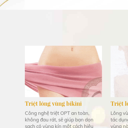
Triệt lông vùng bikini
Triệt 
Công nghệ triệt OPT an toàn,
Lông vù
không đau rát, sẽ giúp bạn dọn
tác dụn
sạch cỏ vùng kín một cách hiệu
vùng nà