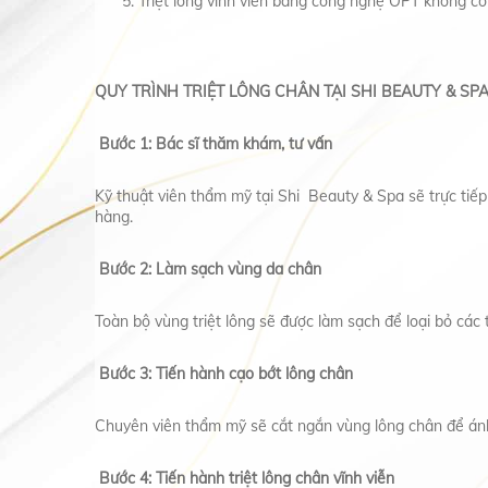
Triệt lông vĩnh viễn bằng công nghệ OPT không có 
QUY TRÌNH TRIỆT LÔNG CHÂN TẠI SHI BEAUTY & SP
Bước 1: Bác sĩ thăm khám, tư vấn
Kỹ thuật viên thẩm mỹ tại Shi Beauty & Spa sẽ trực tiếp
hàng.
Bước 2: Làm sạch vùng da chân
Toàn bộ vùng triệt lông sẽ được làm sạch để loại bỏ các t
Bước 3: Tiến hành cạo bớt lông chân
Chuyên viên thẩm mỹ sẽ cắt ngắn vùng lông chân để án
Bước 4: Tiến hành triệt lông chân vĩnh viễn