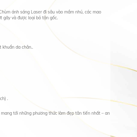
. Chùm ánh sáng Laser đi sâu vào mầm nhú, các mao
 gãy và được loại bỏ tận gốc.
t khuẩn da chân..
ch) .
 mang tới những phương thức làm đẹp tân tiến nhất – an