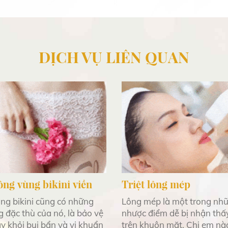
DỊCH VỤ LIÊN QUAN
lông vùng bikini viền
Triệt lông mép
ng bikini cũng có những
Lông mép là một trong nh
g đặc thù của nó, là bảo vệ
nhược điểm dễ bị nhận thấ
y khỏi bụi bẩn và vi khuẩn
trên khuôn mặt. Chị em n