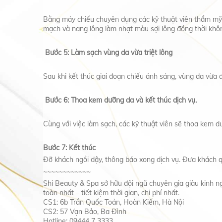
Bằng máy chiếu chuyên dụng các kỹ thuật viên thẩm mỹ
mạch và nang lông làm nhạt màu sợi lông đồng thời không
Bước 5: Làm sạch vùng da vừa triệt lông
Sau khi kết thúc giai đoạn chiếu ánh sáng, vùng da vừa 
Bước 6: Thoa kem dưỡng da và kết thúc dịch vụ.
Cùng với việc làm sạch, các kỹ thuật viên sẽ thoa kem d
Bước 7: Kết thúc
Đỡ khách ngồi dậy, thông báo xong dịch vụ. Đưa khách qu
~~~~~~~~~~~~
Shi Beauty & Spa sở hữu đội ngũ chuyên gia giàu kinh 
toàn nhất – tiết kiệm thời gian, chi phí nhất.
CS1: 6b Trần Quốc Toản, Hoàn Kiếm, Hà Nội
CS2: 57 Vạn Bảo, Ba Đình
Hotline: 09444 7 3333