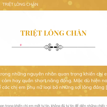
TRIỆT LÔNG CHÂN
TRIỆT LÔNG CHÂN
rong những nguyên nhân quan trọng khiến chị em 
i cảm hay quần short năng động. Mặc dù hiện n
 các chị em phụ nữ loại bỏ những sợi lông đáng 
 trọng khiến chị em mất tự tin, không đủ tự tin để diện những chiếc