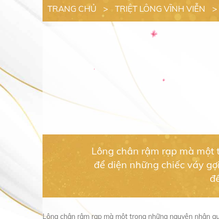
TRANG CHỦ
>
TRIỆT LÔNG VĨNH VIỄN
>
Lông chân rậm rạp mà một t
để diện những chiếc váy gợ
để
Lông chân rậm rạp mà một trong những nguyên nhân quan