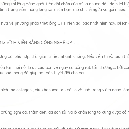
những sợi lông đáng ghét trên đôi chân của mình nhưng đều đem lại hi
ình trạng viêm nang lông sẽ khiến bạn khó chịu vì ngứa và gãi nhiều.
ữa về phương pháp triệt lông OPT hiện đại bậc nhất hiện nay, lợi ích c
NG VĨNH VIỄN BẰNG CÔNG NGHỆ OPT:
ơng đối phù hợp, thời gian trị liệu nhanh chóng. Nếu kiên trì và tuân t
xóa tan mọi nỗi lo âu của bạn về nguy cơ bỏng rát, tổn thương…. bởi c
ầu phát sóng để giúp an toàn tuyệt đối cho da.
ích tạo collagen , giúp bạn xóa tan nỗi lo về tình trạng viêm nang lông,
chứng sạm da, thâm đen, da sần sùi và lỗ chân lông to cũng được cải 