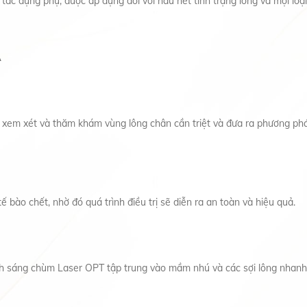
tác dụng phụ, được áp dụng đối với hầu hết tình trạng lông và mọi loại
A
 xem xét và thăm khám vùng lông chân cần triệt và đưa ra phương pháp
ế bào chết, nhờ đó quá trình điều trị sẽ diễn ra an toàn và hiệu quả.
h sáng chùm Laser OPT tập trung vào mầm nhú và các sợi lông nhanh 