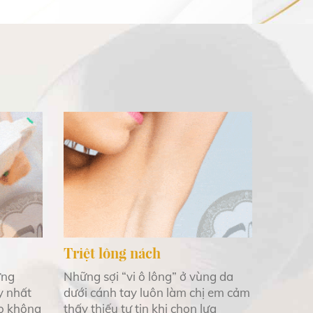
Triệt lông nách
ững
Những sợi “vi ô lông” ở vùng da
y nhất
dưới cánh tay luôn làm chị em cảm
ào không
thấy thiếu tự tin khi chọn lựa