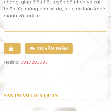
nhàng, giúp điều tiết tuyến bã nhờn và cải
thiện lớp màng bảo vệ da, giúp da luôn khoẻ
mạnh và tươi trẻ
TƯ VẤN THÊM
Hotline:
0917283993
SẢN PHẨM LIÊN QUAN