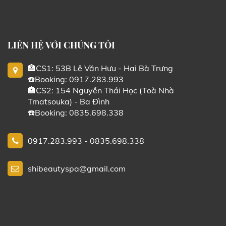
LIÊN HỆ VỚI CHÚNG TÔI
🏣CS1: 53B Lê Văn Hưu - Hai Bà Trưng
☎️Booking: 0917.283.993
🏣CS2: 154 Nguyễn Thái Học (Toà Nhà
Tmatsouka) - Ba Đình
☎️Booking: 0835.698.338
0917.283.993 - 0835.698.338
shibeautyspa@gmail.com