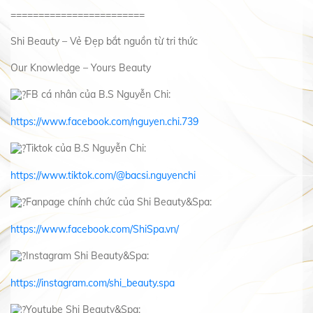
========================
Shi Beauty – Vẻ Đẹp bắt nguồn từ tri thức
Our Knowledge – Yours Beauty
FB cá nhân của B.S Nguyễn Chi:
https://www.facebook.com/nguyen.chi.739
Tiktok của B.S Nguyễn Chi:
https://www.tiktok.com/@bacsi.nguyenchi
Fanpage chính chức của Shi Beauty&Spa:
https://www.facebook.com/ShiSpa.vn/
Instagram Shi Beauty&Spa:
https://instagram.com/shi_beauty.spa
Youtube Shi Beauty&Spa: