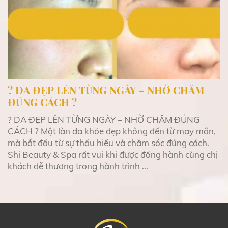
? DA ĐẸP LÊN TỪNG NGÀY – NHỜ CHĂM
ĐÚNG CÁCH ?
? DA ĐẸP LÊN TỪNG NGÀY – NHỜ CHĂM ĐÚNG
CÁCH ? Một làn da khỏe đẹp không đến từ may mắn,
mà bắt đầu từ sự thấu hiểu và chăm sóc đúng cách.
Shi Beauty & Spa rất vui khi được đồng hành cùng chị
khách dễ thương trong hành trình ...