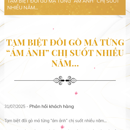
TẠM BIỆT ĐÔI GÒ MÁ TỪNG “ÁM ẢNH” CHỊ SUỐT
NHIỀU NĂM…
TẠM BIỆT ĐÔI GÒ MÁ TỪNG
“ÁM ẢNH” CHỊ SUỐT NHIỀU
NĂM…
Phản hồi khách hàng
31/07/2025 -
Tạm biệt đôi gò má từng “ám ảnh” chị suốt nhiều năm…