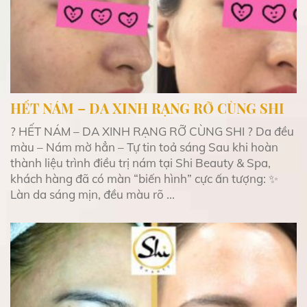
HẾT NÁM – DA XINH RẠNG RỠ CÙNG SHI
? HẾT NÁM – DA XINH RẠNG RỠ CÙNG SHI ? Da đều
màu – Nám mờ hẳn – Tự tin toả sáng Sau khi hoàn
thành liệu trình điều trị nám tại Shi Beauty & Spa,
khách hàng đã có màn “biến hình” cực ấn tượng: ✨
Làn da sáng mịn, đều màu rõ ...