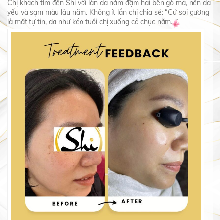
Chị khách tìm đến Shi với làn da nám đậm hai bên gò má, nền da
yếu và sạm màu lâu năm. Không ít lần chị chia sẻ: “Cứ soi gương
là mất tự tin, da như kéo tuổi chị xuống cả chục năm…”