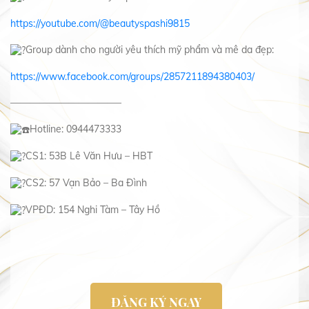
https://youtube.com/@beautyspashi9815
Group dành cho người yêu thích mỹ phẩm và mê da đẹp:
https://www.facebook.com/groups/2857211894380403/
———————————–
Hotline: 0944473333
CS1: 53B Lê Văn Hưu – HBT
CS2: 57 Vạn Bảo – Ba Đình
VPĐD: 154 Nghi Tàm – Tây Hồ
ĐĂNG KÝ NGAY