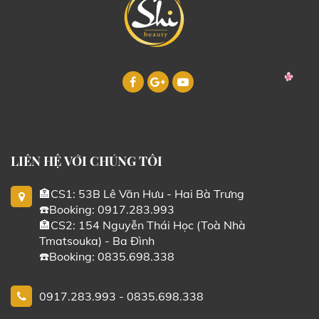
LIÊN HỆ VỚI CHÚNG TÔI
🏣CS1: 53B Lê Văn Hưu - Hai Bà Trưng
☎️Booking: 0917.283.993
🏣CS2: 154 Nguyễn Thái Học (Toà Nhà
Tmatsouka) - Ba Đình
☎️Booking: 0835.698.338
0917.283.993 - 0835.698.338