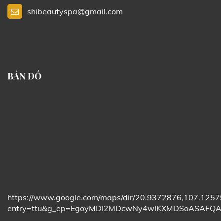
shibeautyspa@gmail.com
BẢN ĐỒ
https://www.google.com/maps/dir/20.9372876,107
entry=ttu&g_ep=EgoyMDI2MDcwNy4wIKXMDSoASAF