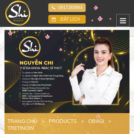
0917283993
ĐẶT LỊCH
TRANG CHỦ
>
PRODUCTS
>
OBAGI
>
TRETINOIN