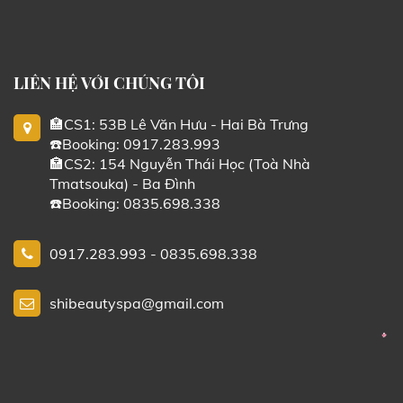
LIÊN HỆ VỚI CHÚNG TÔI
🏣CS1: 53B Lê Văn Hưu - Hai Bà Trưng
☎️Booking: 0917.283.993
🏣CS2: 154 Nguyễn Thái Học (Toà Nhà
Tmatsouka) - Ba Đình
☎️Booking: 0835.698.338
0917.283.993 - 0835.698.338
shibeautyspa@gmail.com