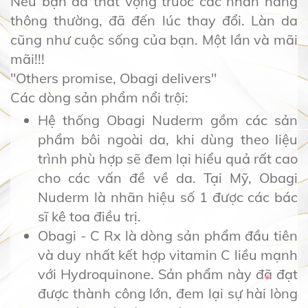
Nếu bạn đã thất vọng trước các nhãn hàng
thông thường, đã đến lúc thay đổi. Làn da
cũng như cuộc sống của bạn. Một lần và mãi
mãi!!!
"Others promise, Obagi delivers"
Các dòng sản phẩm nổi trội:
Hệ thống Obagi Nuderm gồm các sản
phẩm bôi ngoài da, khi dùng theo liệu
trình phù hợp sẽ đem lại hiểu quả rất cao
cho các vấn đề về da. Tại Mỹ, Obagi
Nuderm là nhãn hiệu số 1 được các bác
sĩ kê toa điều trị.
Obagi - C Rx là dòng sản phẩm đầu tiên
và duy nhất kết hợp vitamin C liều mạnh
với Hydroquinone. Sản phẩm này đã đạt
được thành công lớn, đem lại sự hài lòng